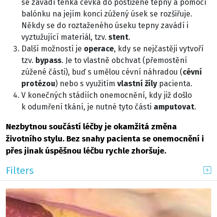
se zavádí tenká cévka do postižené tepny a pomocí
balónku na jejím konci zúžený úsek se rozšiřuje.
Někdy se do roztaženého úseku tepny zavádí i
vyztužující materiál, tzv.
stent
.
Další možností je
operace
, kdy se nejčastěji vytvoří
tzv.
bypass
. Je to vlastně obchvat (přemostění
zúžené části), buď s umělou cévní náhradou (
cévní
protézou
) nebo s využitím
vlastní žíly
pacienta.
V konečných stádiích onemocnění, kdy již došlo
k odumření tkání, je nutné tyto části
amputovat
.
Nezbytnou součástí léčby je okamžitá změna
životního stylu. Bez snahy pacienta se onemocnění i
přes jinak úspěšnou léčbu rychle zhoršuje.
Filters