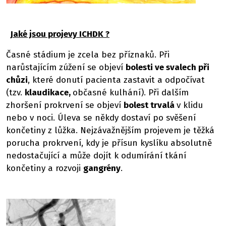
Jaké jsou projevy ICHDK ?
Časné stádium je zcela bez příznaků. Při
narůstajícím zúžení se objeví
bolesti ve svalech při
chůzi
, které donutí pacienta zastavit a odpočívat
(tzv.
klaudikace,
občasné kulhání). Při dalším
zhoršení prokrvení se objeví
bolest trvalá
v klidu
nebo v noci. Úleva se někdy dostaví po svěšení
končetiny z lůžka. Nejzávažnějším projevem je těžká
porucha prokrvení, kdy je přísun kyslíku absolutně
nedostačující a může dojít k odumírání tkání
končetiny a rozvoji
gangrény
.