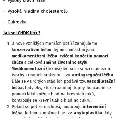
- Vysoký krevní tlak
- Vysoká hladina cholesterolu
- Cukrovka
Jak se ICHDK léčí ?
U nově vzniklých menších obtíží zahajujeme
konzervativní
léčbu
. Jejími součástmi jsou
medikamentózní léčba
,
cvičení končetin pomocí
chůze
a celková
změna životního stylu
.
Medikamentózní
(léková) léčba se snaží o omezení
tvorby krevních sraženin - tzv.
antiagregační léčba
.
Dále se v určitých stádiích podává tzv.
vazodilatační
léčba,
tedyléky, které roztahují tepny. Současně se
pomocí léků snižuje hladina krevních tuků,
kontroluje se krevní tlak a hladina cukru.
Pokud se potíže nezlepší, nastupuje
intervenční
léčba
. Jednou z možností je tzv.
angioplastika
, kdy