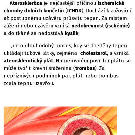
Ateroskleróza
je nejčastější příčinou
ischemické
choroby dolních končetin
(
ICHDK
). Dochází k zužování
až postupnému uzávěru průsvitu tepen. Za místem
zúžení nebo uzávěru vzniká
nedokrevnost (ischémie)
a do tkáně se nedostává
kyslík
.
Jde o dlouhodobý proces, kdy se do stěny tepen
ukládají tukové látky, zejména
cholesterol,
a vzniká
aterosklerotický plát
. Na nerovném povrchu plátu se
může tvořit krevní sraženina (
trombus
). Za
nepříznivých podmínek pak plát nebo trombus
zcela tepnu uzavřou.