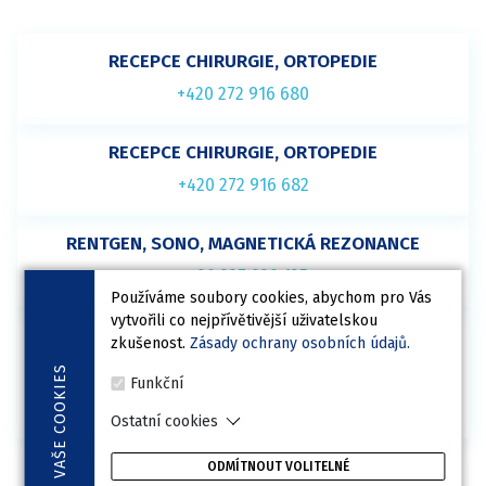
RECEPCE CHIRURGIE, ORTOPEDIE
+420 272 916 680
RECEPCE CHIRURGIE, ORTOPEDIE
+420 272 916 682
RENTGEN, SONO, MAGNETICKÁ REZONANCE
+420 227 020 125
Používáme soubory cookies, abychom pro Vás
vytvořili co nejpřívětivější uživatelskou
LŮŽKOVÉ ODDĚLENÍ
zkušenost.
Zásady ochrany osobních údajů.
(neslouží k objednání)
COOKIES
Funkční
+420 227 020 126
Ostatní cookies
VAŠE
ODMÍTNOUT VOLITELNÉ